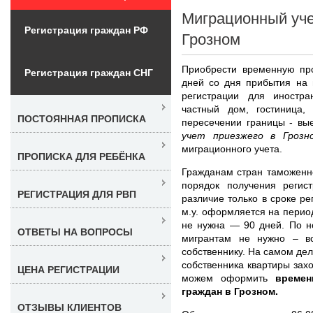
Миграционный уче
Регистрация граждан РФ
Грозном
Приобрести временную про
Регистрация граждан СНГ
дней со дня прибытия на 
регистрации для иностра
частный дом, гостиница,
ПОСТОЯННАЯ ПРОПИСКА
пересечении границы - вы
учет приезжего в Грозн
миграционного учета.
ПРОПИСКА ДЛЯ РЕБЁНКА
Гражданам стран таможенн
порядок получения регист
РЕГИСТРАЦИЯ ДЛЯ РВП
различие только в сроке ре
м.у. оформляется на период
не нужна — 90 дней. По н
ОТВЕТЫ НА ВОПРОСЫ
мигрантам не нужно – вс
собственнику. На самом де
собственника квартиры зах
ЦЕНА РЕГИСТРАЦИИ
можем оформить
времен
граждан в Грозном.
ОТЗЫВЫ КЛИЕНТОВ