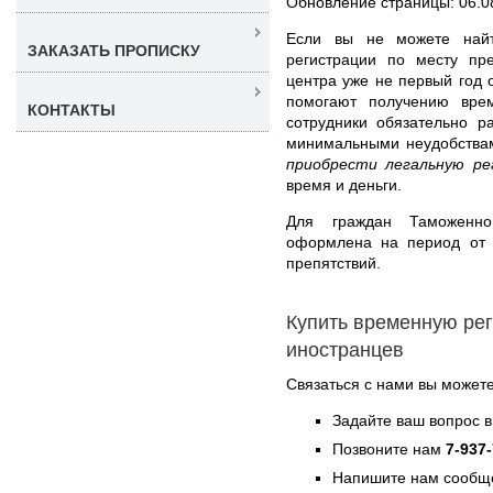
Обновление страницы: 06.0
Если вы не можете найт
ЗАКАЗАТЬ ПРОПИСКУ
регистрации по месту пр
центра уже не первый год
помогают получению вре
КОНТАКТЫ
сотрудники обязательно р
минимальными неудобствам
приобрести легальную ре
время и деньги.
Для граждан Таможенно
оформлена на период от 
препятствий.
Купить временную ре
иностранцев
Связаться с нами вы может
Задайте ваш вопрос в
Позвоните нам
7-937
Напишите нам сообще